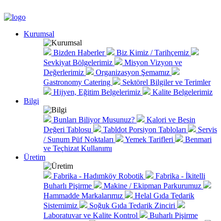
Kurumsal
Bizden Haberler
Biz Kimiz / Tarihçemiz
Sevkiyat Bölgelerimiz
Misyon Vizyon ve
Değerlerimiz
Organizasyon Şemamız
Gastronomy Catering
Sektörel Bilgiler ve Terimler
Hijyen, Eğitim Belgelerimiz
Kalite Belgelerimiz
Bilgi
Bunları Biliyor Musunuz?
Kalori ve Besin
Değeri Tablosu
Tabldot Porsiyon Tabloları
Servis
/ Sunum Püf Noktaları
Yemek Tarifleri
Benmari
ve Teçhizat Kullanımı
Üretim
Fabrika - Hadımköy Robotik
Fabrika - İkitelli
Buharlı Pişirme
Makine / Ekipman Parkurumuz
Hammadde Markalarımız
Helal Gıda Tedarik
Sistemimiz
Soğuk Gıda Tedarik Zinciri
Laboratuvar ve Kalite Kontrol
Buharlı Pişirme