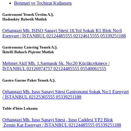
Benmari ve Teçhizat Kullanımı
Gastronomi Yemek Üretim A.Ş.
Hadımköy Robotik Mutfak
Orhangazi Mh. ISISO Sanayi Sitesi 18.Yol Sokak R1 Blok No:6
Esenyurt / İSTANBUL
02124485555
02124615555
05339251188
Gastronomy Catering Yemek A.Ş.
İkitelli Buharlı Pişirme Mutfak
Mehmet Akif Mh. 1.Sarmaşık Sk. No:20 Küçükçekmece /
İSTANBUL
02126974757
02124485555
05540061555
Gastro Gurme Paket Yemek A.Ş.
Orhangazi Mh. Isıso Sanayi Sitesi Gastronomi Sokak No:1 Esenyurt
/ İSTANBUL
02125365555
05339251188
Table d’hòte Lokanta
Orhangazi Mh. Isıso Sanayi Sitesi , Isıso Caddesi YP2 Blok
Zemin Kat Esenyurt / İSTANBUL
02124485555
05339251188