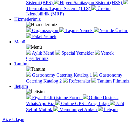
Sistemi (BPS)
Hijyen Sanitasyon Sistemi (HSS)
Thermobox Taşıma Sistemi (TTS)
Üretim
İzlenebilirlik (MRP)
Hizmetlerimiz
Organizasyon
Taşıma Yemek
Yerinde Üretim
Paket Yemek
Menü
Aylık Menü
Special Yemekler
Yemek
Çeşitlerimiz
Tanıtım
Gastronomy Catering Katalog 1
Gastronomy
Catering Katalog 2
Referanslar
Tanıtım Filmimiz
İletişim
Fiyat Teklifi isteme Formu
Online Destek -
WhatsApp Biz
Online GPS - Araç Takip
7/24
Şeffaf Mutfak
Memnuniyet Anketi
İletişim
Bize Ulaşın