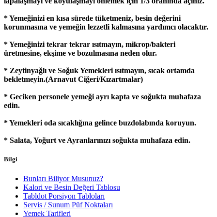
lapalaşmayı ve koyulaşmayı önlemek için 1/3 oranında açınız.
* Yemeğinizi en kısa sürede tüketmeniz, besin değerini
korunmasına ve yemeğin lezzetli kalmasına yardımcı olacaktır.
* Yemeğinizi tekrar tekrar ısıtmayın, mikrop/bakteri
üretmesine, ekşime ve bozulmasına neden olur.
* Zeytinyağlı ve Soğuk Yemekleri ısıtmayın, sıcak ortamda
bekletmeyin.(Arnavut Ciğeri/Kızartmalar)
* Geciken personele yemeği ayrı kapta ve soğukta muhafaza
edin.
* Yemekleri oda sıcaklığına gelince buzdolabında koruyun.
* Salata, Yoğurt ve Ayranlarınızı soğukta muhafaza edin.
Bilgi
Bunları Biliyor Musunuz?
Kalori ve Besin Değeri Tablosu
Tabldot Porsiyon Tabloları
Servis / Sunum Püf Noktaları
Yemek Tarifleri