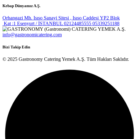
Kebap Dünyamız A.Ş.
Orhangazi Mh. Isıso Sanayi Sitesi , Isıso Caddesi YP2 Blok
Kat :1 Esenyurt / İSTANBUL
02124485555
05339251188
info@gastronomicatering.com
Bizi Takip Edin
© 2025 Gastronomy Catering Yemek A.Ş. Tüm Hakları Saklıdır.