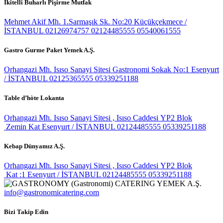
İkitelli Buharlı Pişirme Mutfak
Mehmet Akif Mh. 1.Sarmaşık Sk. No:20 Küçükçekmece /
İSTANBUL
02126974757
02124485555
05540061555
Gastro Gurme Paket Yemek A.Ş.
Orhangazi Mh. Isıso Sanayi Sitesi Gastronomi Sokak No:1 Esenyurt
/ İSTANBUL
02125365555
05339251188
Table d’hòte Lokanta
Orhangazi Mh. Isıso Sanayi Sitesi , Isıso Caddesi YP2 Blok
Zemin Kat Esenyurt / İSTANBUL
02124485555
05339251188
Kebap Dünyamız A.Ş.
Orhangazi Mh. Isıso Sanayi Sitesi , Isıso Caddesi YP2 Blok
Kat :1 Esenyurt / İSTANBUL
02124485555
05339251188
info@gastronomicatering.com
Bizi Takip Edin