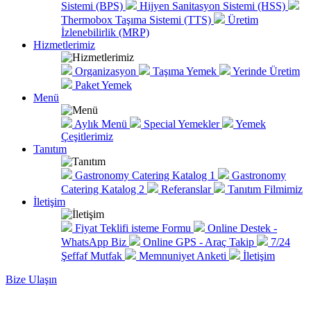
Sistemi (BPS)
Hijyen Sanitasyon Sistemi (HSS)
Thermobox Taşıma Sistemi (TTS)
Üretim
İzlenebilirlik (MRP)
Hizmetlerimiz
Organizasyon
Taşıma Yemek
Yerinde Üretim
Paket Yemek
Menü
Aylık Menü
Special Yemekler
Yemek
Çeşitlerimiz
Tanıtım
Gastronomy Catering Katalog 1
Gastronomy
Catering Katalog 2
Referanslar
Tanıtım Filmimiz
İletişim
Fiyat Teklifi isteme Formu
Online Destek -
WhatsApp Biz
Online GPS - Araç Takip
7/24
Şeffaf Mutfak
Memnuniyet Anketi
İletişim
Bize Ulaşın