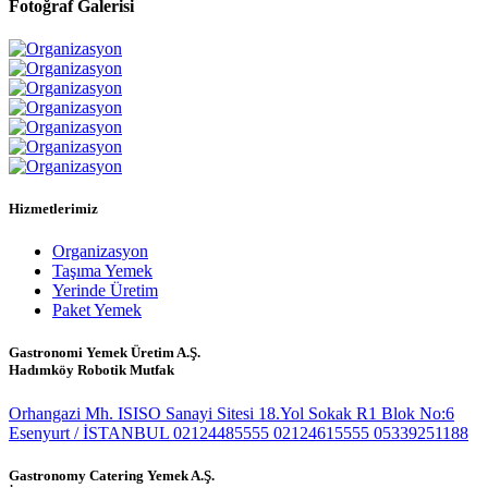
Fotoğraf Galerisi
Hizmetlerimiz
Organizasyon
Taşıma Yemek
Yerinde Üretim
Paket Yemek
Gastronomi Yemek Üretim A.Ş.
Hadımköy Robotik Mutfak
Orhangazi Mh. ISISO Sanayi Sitesi 18.Yol Sokak R1 Blok No:6
Esenyurt / İSTANBUL
02124485555
02124615555
05339251188
Gastronomy Catering Yemek A.Ş.