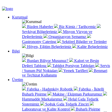
Kurumsal
Bizden Haberler
Biz Kimiz / Tarihçemiz
Sevkiyat Bölgelerimiz
Misyon Vizyon ve
Değerlerimiz
Organizasyon Şemamız
Gastronomy Catering
Sektörel Bilgiler ve Terimler
Hijyen, Eğitim Belgelerimiz
Kalite Belgelerimiz
Bilgi
Bunları Biliyor Musunuz?
Kalori ve Besin
Değeri Tablosu
Tabldot Porsiyon Tabloları
Servis
/ Sunum Püf Noktaları
Yemek Tarifleri
Benmari
ve Teçhizat Kullanımı
Üretim
Fabrika - Hadımköy Robotik
Fabrika - İkitelli
Buharlı Pişirme
Makine / Ekipman Parkurumuz
Hammadde Markalarımız
Helal Gıda Tedarik
Sistemimiz
Soğuk Gıda Tedarik Zinciri
Laboratuvar ve Kalite Kontrol
Buharlı Pişirme